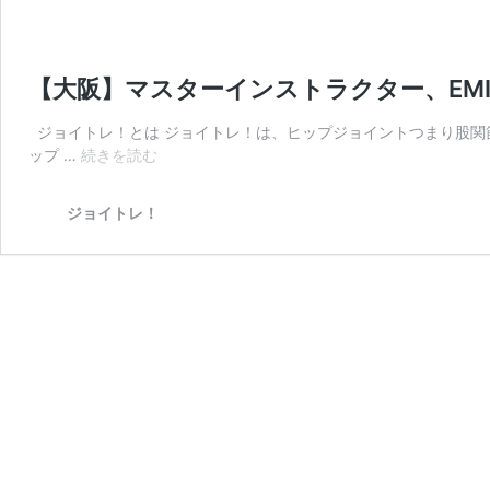
【大阪】マスターインストラクター、EM
ジョイトレ！とは ジョイトレ！は、ヒップジョイントつまり股関
【大
ップ …
続きを読む
阪】
マ
ジョイトレ！
ス
タ
ー
イ
ン
ス
ト
ラ
ク
タ
ー、
EMI